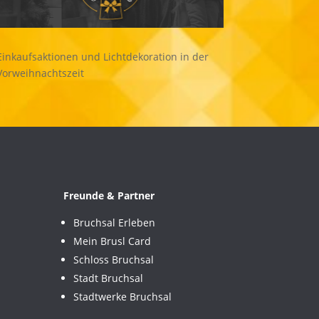
Einkaufsaktionen und Lichtdekoration in der
Vorweihnachtszeit
Freunde & Partner
Bruchsal Erleben
Mein Brusl Card
Schloss Bruchsal
Stadt Bruchsal
Stadtwerke Bruchsal