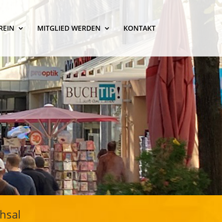
REIN
MITGLIED WERDEN
KONTAKT
hsal