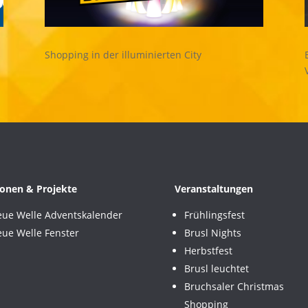
s
Shopping in der illuminierten City
onen & Projekte
Veranstaltungen
ue Welle Adventskalender
Frühlingsfest
ue Welle Fenster
Brusl Nights
Herbstfest
Brusl leuchtet
Bruchsaler Christmas
Shopping