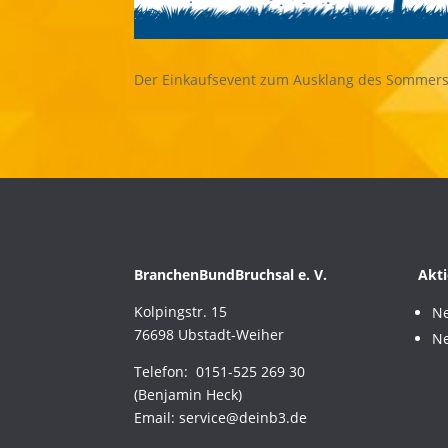
Der Einkaufsevent zum Ausklang des Sommer
BranchenBundBruchsal e. V.
Akti
Kolpingstr. 15
Ne
76698 Ubstadt-Weiher
Ne
Telefon: 0151-525 269 30
(Benjamin Heck)
Email: service@deinb3.de